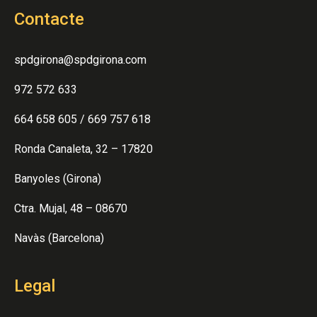
Contacte
spdgirona@spdgirona.com
972 572 633
664 658 605
/
669 757 618
Ronda Canaleta, 32 – 17820
Banyoles (Girona)
Ctra. Mujal, 48 – 08670
Navàs (Barcelona)
Legal